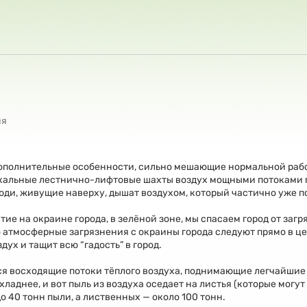
ия
дополнительные особенности, сильно мешающие нормальной рабо
тикальные лестнично-лифтовые шахты воздух мощными потоками
 люди, живущие наверху, дышат воздухом, который частично уже 
ие на окраине города, в зелёной зоне, мы спасаем город от заг
атмосферные загрязнения с окраины города следуют прямо в цен
ух и тащит всю “гадость” в город.
ся восходящие потоки тёплого воздуха, поднимающие легчайшие
хладнее, и вот пыль из воздуха оседает на листья (которые могу
о 40 тонн пыли, а лиственных — около 100 тонн.