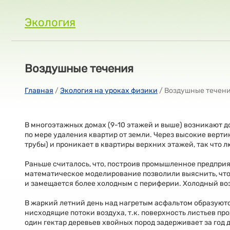
Экология
Воздушные течения
Главная
/
Экология на уроках физики
/ Воздушные течен
В многоэтажных домах (9-10 этажей и выше) возникают 
по мере удаления квартир от земли. Через высокие вер
трубы) и проникает в квартиры верхних этажей, так что
Раньше считалось, что, построив промышленное предприят
математическое моделирование позволили выяснить, что 
и замещается более холодным с периферии. Холодный возд
В жаркий летний день над нагретым асфальтом образуют
нисходящие потоки воздуха, т.к. поверхность листьев про
один гектар деревьев хвойных пород задерживает за год д