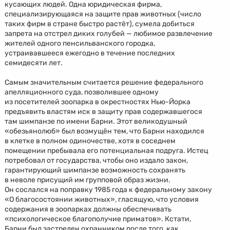
кусающих людей. Одна юридическая фирма,
специализирующаяся на защите прав животных (число
таких фирм в стране быстро растёт), сумела добиться
запрета на отстрел диких голубей — любимое развлечение
жителей одного пенсильванского городка,
устраивавшееся ежегодно в течение последних
семидесяти лет.
Самым значительным считается решение федерального
апелляционного суда, позволившее одному
из посетителей зоопарка в окрестностях Нью-Йорка
предъявить властям иск в защиту прав содержавшегося
там шимпанзе по имени Барни. Этот великодушный
«обезьянолюб» был возмущён тем, что Барни находился
в клетке в полном одиночестве, хотя в соседнем
помещении пребывала его потенциальная подруга. Истец
потребовал от государства, чтобы оно издало закон,
гарантирующий шимпанзе возможность сохранять
в неволе присущий им групповой образ жизни.
Он сослался на поправку 1985 года к федеральному закону
«О благосостоянии животных», гласящую, что условия
содержания в зоопарках должны обеспечивать
«психологическое благополучие приматов». Кстати,
Барни был застрелен охранником после того, как