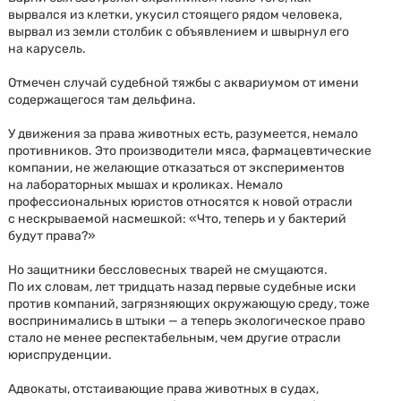
вырвался из клетки, укусил стоящего рядом человека,
вырвал из земли столбик с объявлением и швырнул его
на карусель.
Отмечен случай судебной тяжбы с аквариумом от имени
содержащегося там дельфина.
У движения за права животных есть, разумеется, немало
противников. Это производители мяса, фармацевтические
компании, не желающие отказаться от экспериментов
на лабораторных мышах и кроликах. Немало
профессиональных юристов относятся к новой отрасли
с нескрываемой насмешкой: «Что, теперь и у бактерий
будут права?»
Но защитники бессловесных тварей не смущаются.
По их словам, лет тридцать назад первые судебные иски
против компаний, загрязняющих окружающую среду, тоже
воспринимались в штыки — а теперь экологическое право
стало не менее респектабельным, чем другие отрасли
юриспруденции.
Адвокаты, отстаивающие права животных в судах,