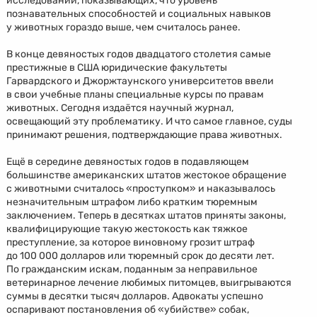
исследований, показывающих, что уровень
познавательных способностей и социальных навыков
у животных гораздо выше, чем считалось ранее.
В конце девяностых годов двадцатого столетия самые
престижные в США юридические факультеты
Гарвардского и Джоржтаунского университетов ввели
в свои учебные планы специальные курсы по правам
животных. Сегодня издаётся научный журнал,
освещающий эту проблематику. И что самое главное, суды
принимают решения, подтверждающие права животных.
Ещё в середине девяностых годов в подавляющем
большинстве американских штатов жестокое обращение
с животными считалось «проступком» и наказывалось
незначительным штрафом либо кратким тюремным
заключением. Теперь в десятках штатов приняты законы,
квалифицирующие такую жестокость как тяжкое
преступление, за которое виновному грозит штраф
до 100 000 долларов или тюремный срок до десяти лет.
По гражданским искам, поданным за неправильное
ветеринарное лечение любимых питомцев, выигрываются
суммы в десятки тысяч долларов. Адвокаты успешно
оспаривают постановления об «убийстве» собак,